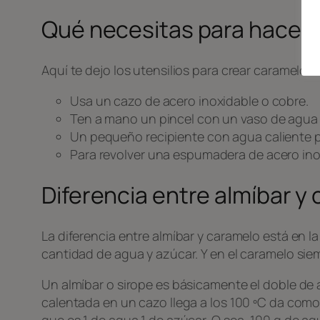
Qué necesitas para hacer
Aquí te dejo los utensilios para crear caramelo o
Usa un cazo de acero inoxidable o cobre.
Ten a mano un pincel con un vaso de agua f
Un pequeño recipiente con agua caliente p
Para revolver una espumadera de acero ino
Diferencia entre almíbar y
La diferencia entre almíbar y caramelo está en
cantidad de agua y azúcar. Y en el caramelo si
Un almíbar o sirope es básicamente el doble de
calentada en un cazo llega a los 100 ºC da como
que es 1 de agua 1 de azúcar. O sea, 100 g de ag