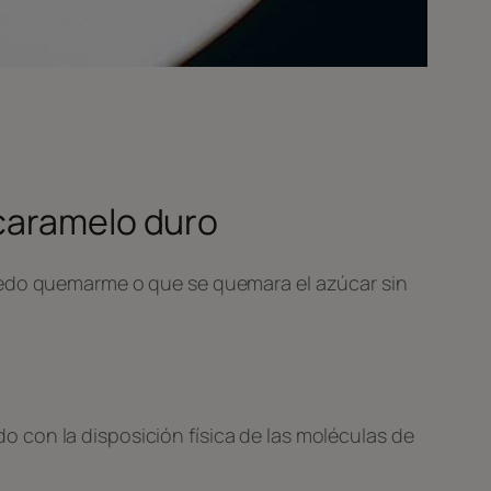
 caramelo duro
miedo quemarme o que se quemara el azúcar sin
 con la disposición física de las moléculas de