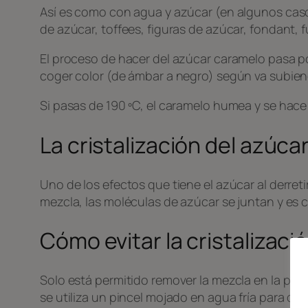
Así es como con agua y azúcar (en algunos caso
de azúcar, toffees, figuras de azúcar, fondant, 
El proceso de hacer del azúcar caramelo pasa po
coger color (de ámbar a negro) según va subien
Si pasas de 190 ºC, el caramelo humea y se hac
La cristalización del azúca
Uno de los efectos que tiene el azúcar al derretir
mezcla, las moléculas de azúcar se juntan y es 
Cómo evitar la cristalizaci
Solo está permitido remover la mezcla en la prime
se utiliza un pincel mojado en agua fría para de