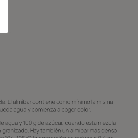
cla. El almíbar contiene como mínimo la misma
queda agua y comienza a coger color.
 de agua y 100 g de azúcar, cuando esta mezcla
un granizado. Hay también un almíbar más denso
re 104-105 ºC la proporción se reduce a 0,4 de