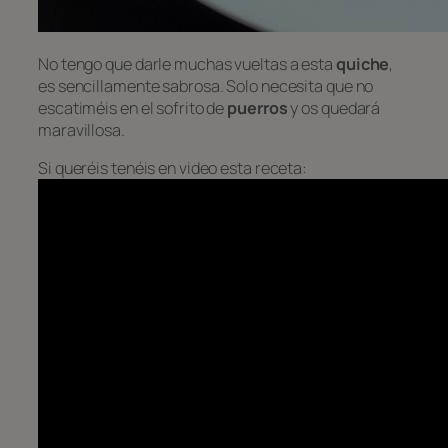
No tengo que darle muchas vueltas a esta
quiche
,
es sencillamente sabrosa. Solo necesita que no
escatiméis en el sofrito de
puerros
y os quedará
maravillosa.
Si queréis tenéis en video esta receta: