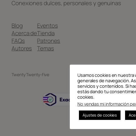
Conexiones dulces, personales y genuinas
Blog
Eventos
Acerca de
Tienda
FAQs
Patrones
Autores
Temas
Twenty Twenty-Five
Diseñado con
WordPress
Usamos cookies en nuestra 
generales de navegación. As
servicios y contenidos. Si ha
estás dando tu consentimien
cookies.
No vendas mi información pe
Ajustes de cookies
Ace