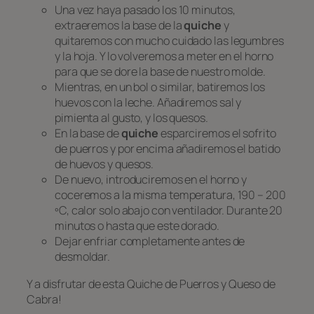
Una vez haya pasado los 10 minutos,
extraeremos la base de la
quiche
y
quitaremos con mucho cuidado las legumbres
y la hoja. Y lo volveremos a meter en el horno
para que se dore la base de nuestro molde.
Mientras, en un bol o similar, batiremos los
huevos con la leche. Añadiremos sal y
pimienta al gusto, y los quesos.
En la base de
quiche
esparciremos el sofrito
de puerros y por encima añadiremos el batido
de huevos y quesos.
De nuevo, introduciremos en el horno y
coceremos a la misma temperatura, 190 – 200
ºC, calor solo abajo con ventilador. Durante 20
minutos o hasta que este dorado.
Dejar enfriar completamente antes de
desmoldar.
Y a disfrutar de esta Quiche de Puerros y Queso de
Cabra!