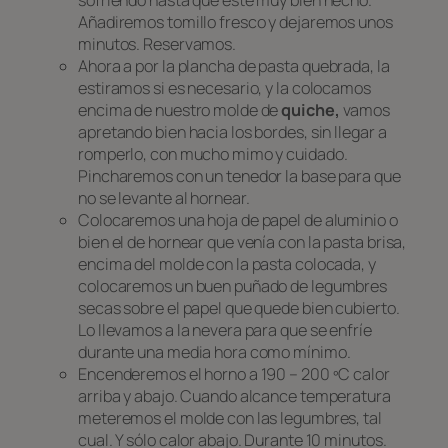
sofriendo hasta que esté muy bien hecho.
Añadiremos tomillo fresco y dejaremos unos
minutos. Reservamos.
Ahora a por la plancha de
pasta quebrada,
la
estiramos si es necesario, y la colocamos
encima de nuestro molde de
quiche,
vamos
apretando bien hacia los bordes, sin llegar a
romperlo, con mucho mimo y cuidado.
Pincharemos con un tenedor la base para que
no se levante al hornear.
Colocaremos una hoja de papel de aluminio o
bien el de hornear que venía con la
pasta brisa
,
encima del molde con la pasta colocada, y
colocaremos un buen puñado de legumbres
secas sobre el papel que quede bien cubierto.
Lo llevamos a la nevera para que se enfríe
durante una media hora como mínimo.
Encenderemos el horno a 190 – 200 ºC calor
arriba y abajo. Cuando alcance temperatura
meteremos el molde con las legumbres, tal
cual. Y sólo calor abajo. Durante 10 minutos.