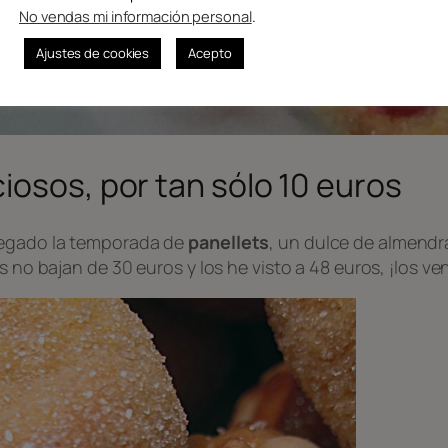
No vendas mi información personal
.
Ajustes de cookies
Acepto
iosos, por tan sólo 10 euros
legado la temporada de
panellets
, un dulce de almendr
s no bajan de 30 euros y los he visto a 48 euros, ¡los ve