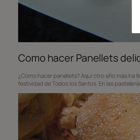
Como hacer Panellets delic
¿Cómo hacer panellets? Aquí otro año más ha l
festividad de Todos los Santos. En las pastelería