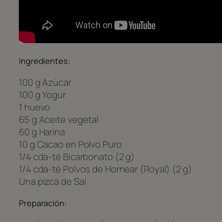
Ingredientes:
100 g Azúcar
100 g Yogur
1 huevo
65 g Aceite vegetal
60 g Harina
10 g Cacao en Polvo Puro
1/4 cda-té Bicarbonato (2 g)
1/4 cda-té Polvos de Hornear (Royal) (2 g)
Una pizca de Sal
Preparación: