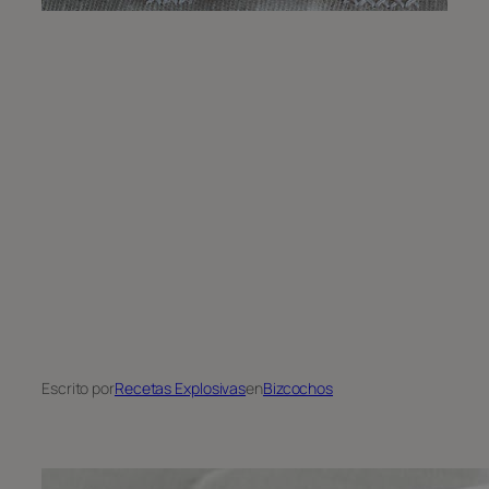
Escrito por
Recetas Explosivas
en
Bizcochos