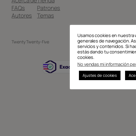
Acerca de
Tienda
FAQs
Patrones
Autores
Temas
Usamos cookies en nuestra 
generales de navegación. As
Twenty Twenty-Five
Diseñado con
WordPress
servicios y contenidos. Si ha
estás dando tu consentimien
cookies.
No vendas mi información pe
Ajustes de cookies
Ace