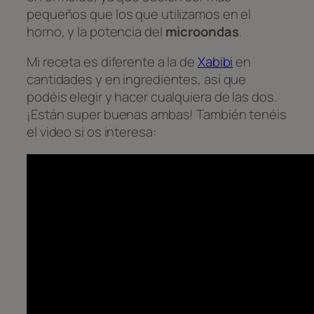
pequeños que los que utilizamos en el
horno, y la potencia del
microondas
.
Mi receta es diferente a la de
Xabibi
en
cantidades y en ingredientes, así que
podéis elegir y hacer cualquiera de las dos.
¡Están super buenas ambas! También tenéis
el video si os interesa: