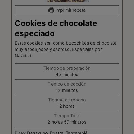
Imprimir receta
Cookies de chocolate
especiado
Estas cookies son como bizcochitos de chocolate
muy esponjosos y sabroso. Especiales por
Navidad.
Tiempo de preparación
minutos
45
minutos
Tiempo de cocción
minutos
12
minutos
Tiempo de reposo
horas
2
horas
Tiempo Total
horas
minutos
2
horas
57
minutos
Plato:
Desayuno, Postre, Tentempié