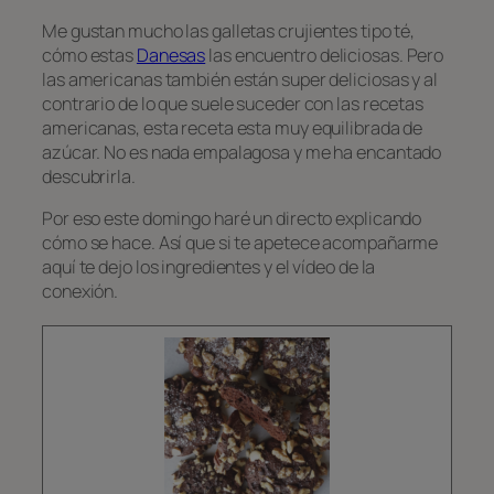
Me gustan mucho las galletas crujientes tipo té,
cómo estas
Danesas
las encuentro deliciosas. Pero
las americanas también están super deliciosas y al
contrario de lo que suele suceder con las recetas
americanas, esta receta esta muy equilibrada de
azúcar. No es nada empalagosa y me ha encantado
descubrirla.
Por eso este domingo haré un directo explicando
cómo se hace. Así que si te apetece acompañarme
aquí te dejo los ingredientes y el vídeo de la
conexión.