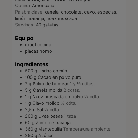
Cocina:
Americana
Palabra clave:
canela, chocolate, clavo, especias,
limón, naranja, nuez moscada
Servings:
40
galletas
Equipo
robot cocina
placas horno
Ingredientes
500
g
Harina común
100
g
Cacao en polvo puro
7
g
Polvo de hornear
1 y ½ cdtas.
5
g
Canela molida
2 cdtas.
1
g
Nuez moscada en polvo
½ cdta.
1
g
Clavo molido
½ cdta.
2,5
g
Sal
½ cdta.
200
g
Uvas pasas
1 taza
60
g
Zumo de naranja
360
g
Mantequilla
Temperatura ambiente
250
g
Azúcar