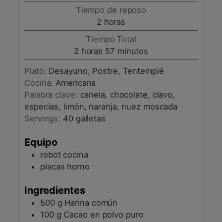
Tiempo de reposo
horas
2
horas
Tiempo Total
horas
minutos
2
horas
57
minutos
Plato:
Desayuno, Postre, Tentempié
Cocina:
Americana
Palabra clave:
canela, chocolate, clavo,
especias, limón, naranja, nuez moscada
Servings:
40
galletas
Equipo
robot cocina
placas horno
Ingredientes
500
g
Harina común
100
g
Cacao en polvo puro