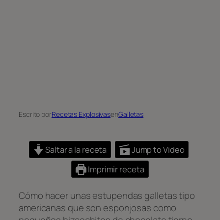
Escrito por
Recetas Explosivas
en
Galletas
Saltar a la receta
Jump to Video
Imprimir receta
Cómo hacer unas estupendas galletas tipo
americanas que son esponjosas como
pequeños bizcochitos de chocolate tierno –