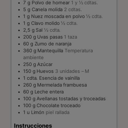
7
g
Polvo de hornear
1 y ½ cdtas.
5
g
Canela molida
2 cdtas.
1
g
Nuez moscada en polvo
½ cdta.
1
g
Clavo molido
½ cdta.
2,5
g
Sal
½ cdta.
200
g
Uvas pasas
1 taza
60
g
Zumo de naranja
360
g
Mantequilla
Temperatura
ambiente
250
g
Azúcar
150
g
Huevos
3 unidades – M
1
cdta.
Esencia de vainilla
260
g
Mermelada frambuesa
60
g
Leche entera
100
g
Avellanas tostadas y troceadas
100
g
Chocolate troceado
1
u
Limón
piel rallada
Instrucciones