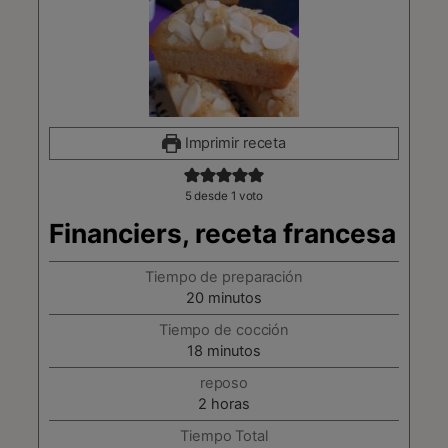
Imprimir receta
5
desde 1 voto
Financiers, receta francesa
Tiempo de preparación
minutos
20
minutos
Tiempo de cocción
minutos
18
minutos
reposo
horas
2
horas
Tiempo Total