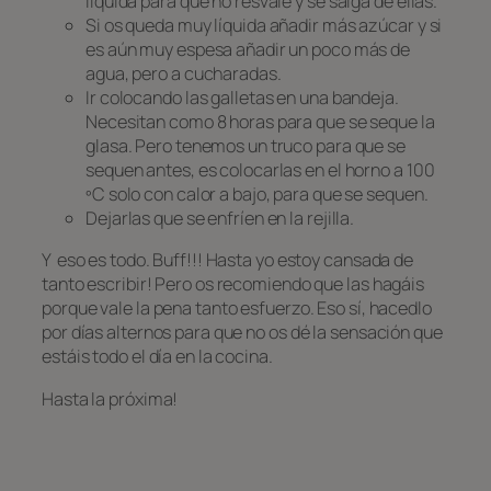
líquida para que no resvale y se salga de ellas.
Si os queda muy líquida añadir más azúcar y si
es aún muy espesa añadir un poco más de
agua, pero a cucharadas.
Ir colocando las galletas en una bandeja.
Necesitan como 8 horas para que se seque la
glasa. Pero tenemos un truco para que se
sequen antes, es colocarlas en el horno a 100
ºC solo con calor a bajo, para que se sequen.
Dejarlas que se enfríen en la rejilla.
Y eso es todo. Buff!!! Hasta yo estoy cansada de
tanto escribir! Pero os recomiendo que las hagáis
porque vale la pena tanto esfuerzo. Eso sí, hacedlo
por días alternos para que no os dé la sensación que
estáis todo el día en la cocina.
Hasta la próxima!