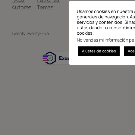
Autores
Temas
Usamos cookies en nuestra 
generales de navegación. As
servicios y contenidos. Si ha
estás dando tu consentimien
cookies.
Twenty Twenty-Five
Diseñado con
WordPress
No vendas mi información pe
Ajustes de cookies
Ace