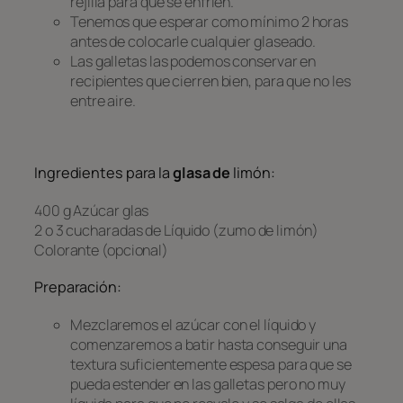
rejilla para que se enfríen.
Tenemos que esperar como mínimo 2 horas
antes de colocarle cualquier glaseado.
Las galletas las podemos conservar en
recipientes que cierren bien, para que no les
entre aire.
Ingredientes para la
glasa de
limón:
400 g Azúcar glas
2 o 3 cucharadas de Líquido (zumo de limón)
Colorante (opcional)
Preparación:
Mezclaremos el azúcar con el líquido y
comenzaremos a batir hasta conseguir una
textura suficientemente espesa para que se
pueda estender en las galletas pero no muy