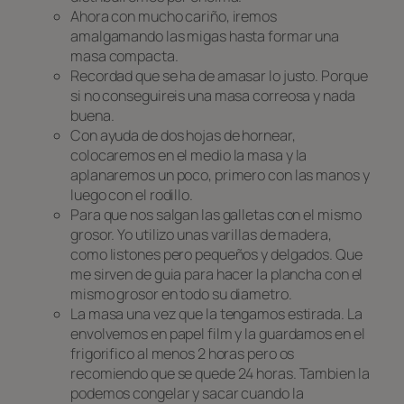
Ahora con mucho cariño, iremos
amalgamando las migas hasta formar una
masa compacta.
Recordad que se ha de amasar lo justo. Porque
si no conseguireis una masa correosa y nada
buena.
Con ayuda de dos hojas de hornear,
colocaremos en el medio la masa y la
aplanaremos un poco, primero con las manos y
luego con el rodillo.
Para que nos salgan las galletas con el mismo
grosor. Yo utilizo unas varillas de madera,
como listones pero pequeños y delgados. Que
me sirven de guia para hacer la plancha con el
mismo grosor en todo su diametro.
La masa una vez que la tengamos estirada. La
envolvemos en papel film y la guardamos en el
frigorifico al menos 2 horas pero os
recomiendo que se quede 24 horas. Tambien la
podemos congelar y sacar cuando la