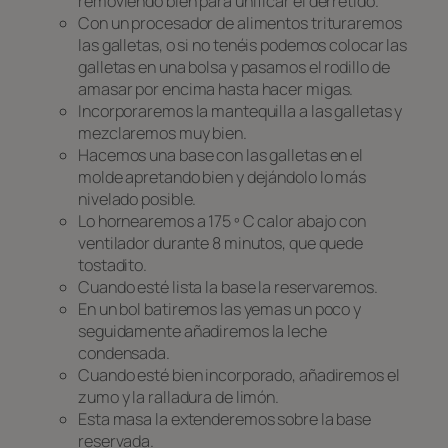
removiendo bien para unificar el derretido.
Con un procesador de alimentos trituraremos
las galletas, o si no tenéis podemos colocar las
galletas en una bolsa y pasamos el rodillo de
amasar por encima hasta hacer migas.
Incorporaremos la mantequilla a las galletas y
mezclaremos muy bien.
Hacemos una base con las galletas en el
molde apretando bien y dejándolo lo más
nivelado posible.
Lo hornearemos a 175 º C calor abajo con
ventilador durante 8 minutos, que quede
tostadito.
Cuando esté lista la base la reservaremos.
En un bol batiremos las yemas un poco y
seguidamente añadiremos la leche
condensada.
Cuando esté bien incorporado, añadiremos el
zumo y la ralladura de limón.
Esta masa la extenderemos sobre la base
reservada.