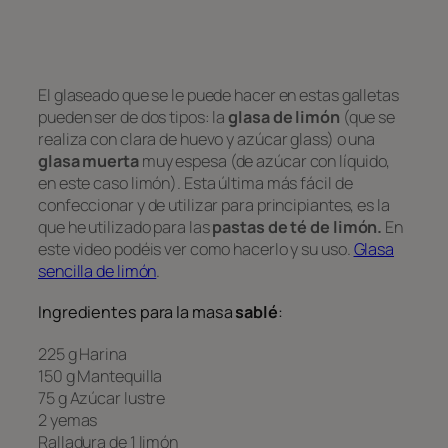
El glaseado que se le puede hacer en estas galletas
pueden ser de dos tipos: la
glasa de limón
(que se
realiza con clara de huevo y azúcar glass) o una
glasa muerta
muy espesa (de azúcar con líquido,
en este caso limón). Esta última más fácil de
confeccionar y de utilizar para principiantes, es la
que he utilizado para las
pastas de té de limón.
En
este video podéis ver como hacerlo y su uso.
Glasa
sencilla de limón
.
Ingredientes para la masa
sablé
:
225 g Harina
150 g Mantequilla
75 g Azúcar lustre
2 yemas
Ralladura de 1 limón