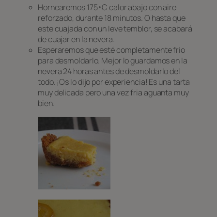
Hornearemos 175 ºC calor abajo con aire
reforzado, durante 18 minutos. O hasta que
este cuajada con un leve temblor, se acabará
de cuajar en la nevera.
Esperaremos que esté completamente frio
para desmoldarlo. Mejor lo guardamos en la
nevera 24 horas antes de desmoldarlo del
todo. ¡Os lo dijo por experiencia! Es una tarta
muy delicada pero una vez fria aguanta muy
bien.