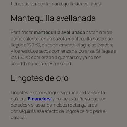
tiene que ver con la mantequilla de avellanas.
Mantequilla avellanada
Para hacer
mantequilla avellanada
es tan simple
como calentar en un cazo la mantequilla hasta que
llegue a 120 ºC, en ese momento el agua se evapora
y los residuos secos comienzan a dorarse. Si llegas a
los 150 ºC comienzan a quemarse y ya no son
saludables para nuestra salud.
Lingotes de oro
Lingotes de oro es lo que significa en francés la
palabra ‘
Financiers
‘ y no me extraña ya que son
dorados y si usas los moldes rectangulares
conseguirás ese efecto de lingote de oro para el
paladar.