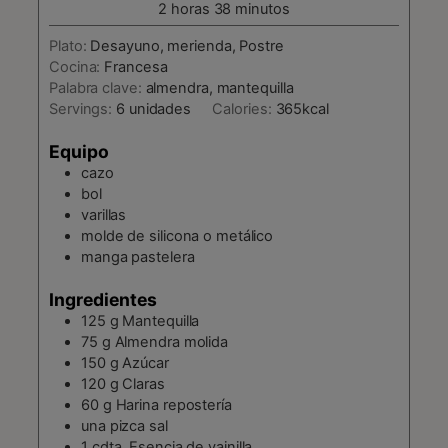
horas
minutos
2
horas
38
minutos
Plato:
Desayuno, merienda, Postre
Cocina:
Francesa
Palabra clave:
almendra, mantequilla
Servings:
6
unidades
Calories:
365
kcal
Equipo
cazo
bol
varillas
molde de silicona o metálico
manga pastelera
Ingredientes
125
g
Mantequilla
75
g
Almendra molida
150
g
Azúcar
120
g
Claras
60
g
Harina repostería
una pizca
sal
1
cdta.
Esencia de vainilla