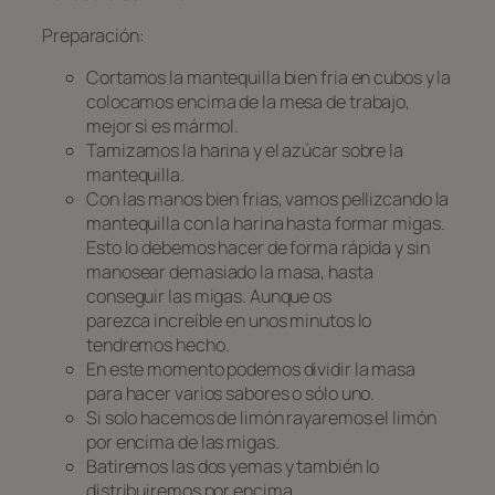
Preparación:
Cortamos la mantequilla bien fria en cubos y la
colocamos encima de la mesa de trabajo,
mejor si es mármol.
Tamizamos la harina y el azúcar sobre la
mantequilla.
Con las manos bien frias, vamos pellizcando la
mantequilla con la harina hasta formar migas.
Esto lo debemos hacer de forma rápida y sin
manosear demasiado la masa, hasta
conseguir las migas. Aunque os
parezca increíble en unos minutos lo
tendremos hecho.
En este momento podemos dividir la masa
para hacer varios sabores o sólo uno.
Si solo hacemos de limón rayaremos el limón
por encima de las migas.
Batiremos las dos yemas y también lo
distribuiremos por encima.