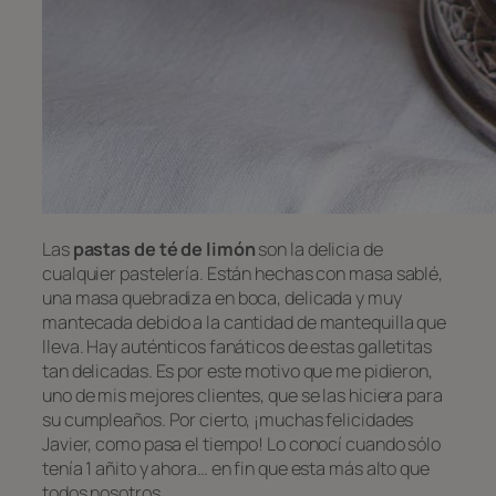
Las
pastas de té de limón
son la delicia de
cualquier pastelería. Están hechas con masa
sablé
,
una masa quebradiza en boca, delicada y muy
mantecada debido a la cantidad de mantequilla que
lleva. Hay auténticos fanáticos de estas galletitas
tan delicadas. Es por este motivo que me pidieron,
uno de mis mejores clientes, que se las hiciera para
su cumpleaños. Por cierto, ¡muchas felicidades
Javier, como pasa el tiempo! Lo conocí cuando sólo
tenía 1 añito y ahora… en fin que esta más alto que
todos nosotros.