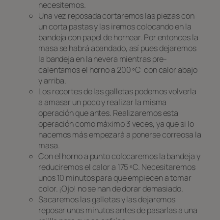
necesitemos.
Una vez reposada cortaremos las piezas con
un corta pastas y las iremos colocando en la
bandeja con papel de hornear. Por entonces la
masa se habrá abandado, así pues dejaremos
la bandeja en la nevera mientras pre-
calentamos el horno a 200 ºC con calor abajo
y arriba.
Los recortes de las galletas podemos volverla
a amasar un poco y realizar la misma
operación que antes. Realizaremos esta
operación como máximo 3 veces, ya que si lo
hacemos más empezará a ponerse correosa la
masa.
Con el horno a punto colocaremos la bandeja y
reduciremos el calor a 175 ºC. Necesitaremos
unos 10 minutos para que empiecen a tomar
color. ¡Ojo! no se han de dorar demasiado.
Sacaremos las galletas y las dejaremos
reposar unos minutos antes de pasarlas a una