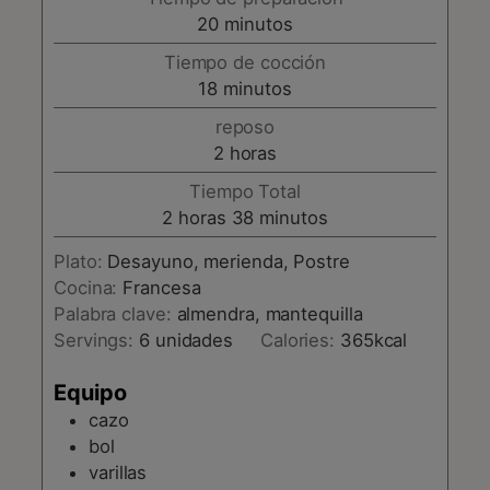
minutos
20
minutos
Tiempo de cocción
minutos
18
minutos
reposo
horas
2
horas
Tiempo Total
horas
minutos
2
horas
38
minutos
Plato:
Desayuno, merienda, Postre
Cocina:
Francesa
Palabra clave:
almendra, mantequilla
Servings:
6
unidades
Calories:
365
kcal
Equipo
cazo
bol
varillas