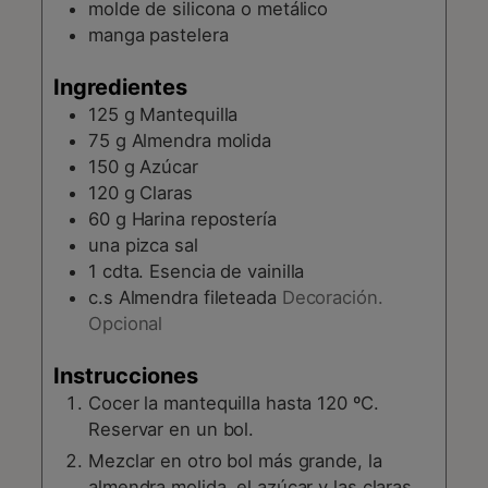
molde de silicona o metálico
manga pastelera
Ingredientes
125
g
Mantequilla
75
g
Almendra molida
150
g
Azúcar
120
g
Claras
60
g
Harina repostería
una pizca
sal
1
cdta.
Esencia de vainilla
c.s
Almendra fileteada
Decoración.
Opcional
Instrucciones
Cocer la mantequilla hasta 120 ºC.
Reservar en un bol.
Mezclar en otro bol más grande, la
almendra molida, el azúcar y las claras.