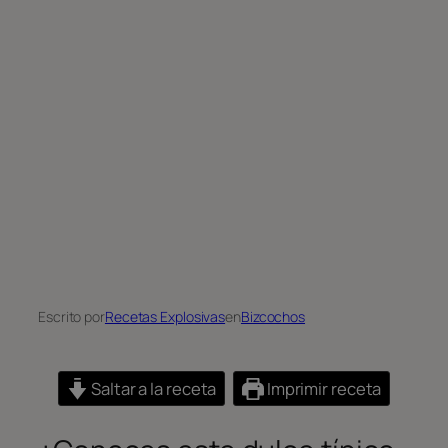
Escrito por
Recetas Explosivas
en
Bizcochos
Saltar a la receta
Imprimir receta